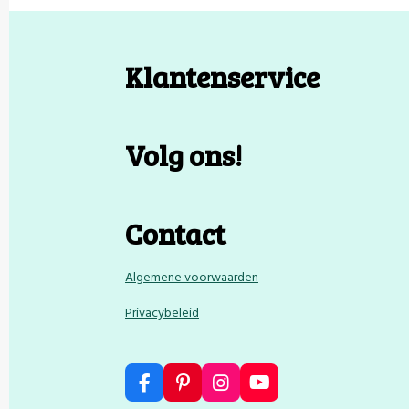
Klantenservice
Volg ons!
Contact
Algemene voorwaarden
Privacybeleid
F
P
I
Y
a
i
n
o