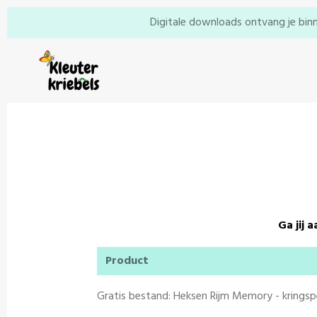
Ga
Digitale downloads ontvang je binn
direct
naar
de
hoofdinhoud
Ga jij 
Product
Gratis bestand: Heksen Rijm Memory - kringsp