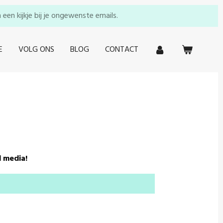
en kijkje bij je ongewenste emails.
E
VOLG ONS
BLOG
CONTACT
l media!