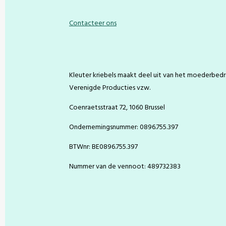
c
n
s
u
e
t
t
T
Contacteer ons
b
e
a
u
o
r
g
b
o
e
r
e
k
s
a
t
m
Kleuter kriebels maakt deel uit van het moederbedri
Verenigde Producties vzw.
Coenraetsstraat 72, 1060 Brussel
Ondernemingsnummer: 0896.755.397
BTWnr: BE0896.755.397
Nummer van de vennoot: 489732383