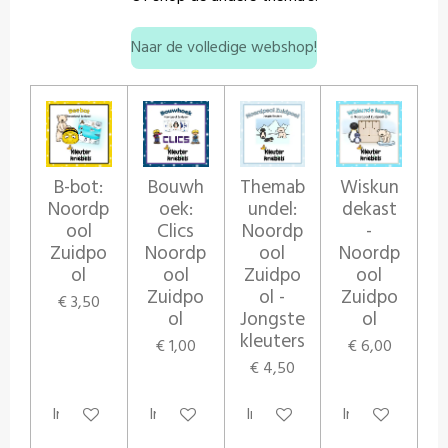
Naar de volledige webshop!
B-bot:
Bouwh
Themab
Wiskun
Noordp
oek:
undel:
dekast
ool
Clics
Noordp
-
Zuidpo
Noordp
ool
Noordp
ol
ool
Zuidpo
ool
Zuidpo
ol -
Zuidpo
€ 3,50
ol
Jongste
ol
kleuters
€ 1,00
€ 6,00
€ 4,50
In winkelwagen
In winkelwagen
In winkelwagen
In winkelwagen