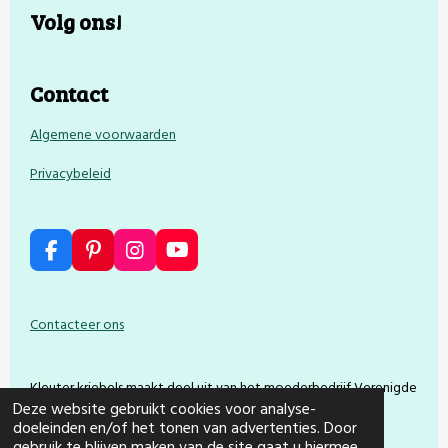
Volg ons!
Contact
Algemene voorwaarden
Privacybeleid
F
P
I
Y
a
i
n
o
c
n
s
u
e
t
t
T
Contacteer ons
b
e
a
u
o
r
g
b
o
e
r
e
Kleuter kriebels maakt deel uit van het moederbedrijf Verenigde
k
s
a
t
m
Deze website gebruikt cookies voor analyse-
Producties vzw.
doeleinden en/of het tonen van advertenties. Door