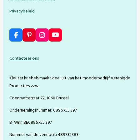
Privacybeleid
F
P
I
Y
a
i
n
o
c
n
s
u
e
t
t
T
Contacteer ons
b
e
a
u
o
r
g
b
o
e
r
e
Kleuter kriebels maakt deel uit van het moederbedrijf Verenigde
k
s
a
t
m
Producties vzw.
Coenraetsstraat 72, 1060 Brussel
Ondernemingsnummer: 0896.755.397
BTWnr: BE0896.755.397
Nummer van de vennoot: 489732383