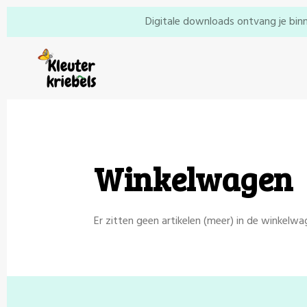
Ga
Digitale downloads ontvang je binn
direct
naar
de
hoofdinhoud
Winkelwagen
Er zitten geen artikelen (meer) in de winkelwa