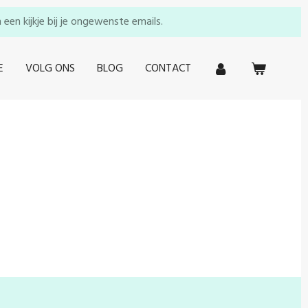
en kijkje bij je ongewenste emails.
E
VOLG ONS
BLOG
CONTACT