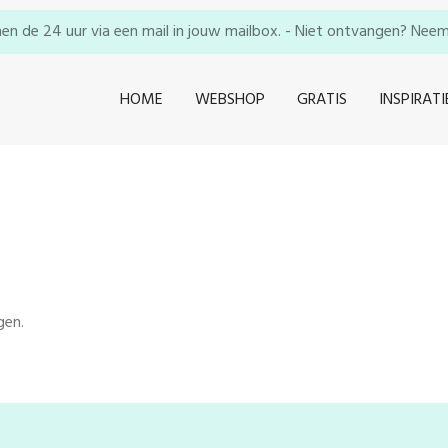
en de 24 uur via een mail in jouw mailbox. - Niet ontvangen? Neem e
HOME
WEBSHOP
GRATIS
INSPIRATI
gen.