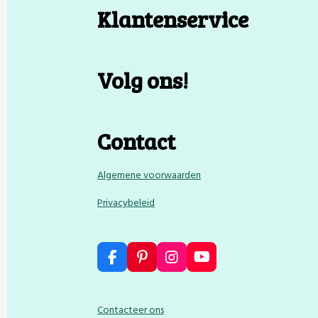
Klantenservice
Volg ons!
Contact
Algemene voorwaarden
Privacybeleid
F
P
I
Y
a
i
n
o
c
n
s
u
e
t
t
T
Contacteer ons
b
e
a
u