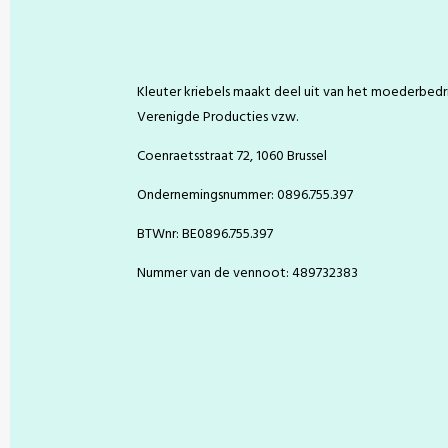
o
r
g
b
o
e
r
e
k
s
a
t
m
Kleuter kriebels maakt deel uit van het moederbedri
Verenigde Producties vzw.
Coenraetsstraat 72, 1060 Brussel
Ondernemingsnummer: 0896.755.397
BTWnr: BE0896.755.397
Nummer van de vennoot: 489732383