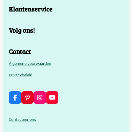
Klantenservice
Volg ons!
Contact
Algemene voorwaarden
Privacybeleid
F
P
I
Y
a
i
n
o
c
n
s
u
e
t
t
T
Contacteer ons
b
e
a
u
o
r
g
b