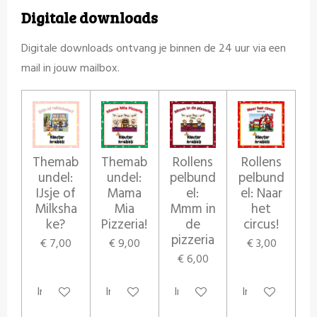
Digitale downloads
Digitale downloads ontvang je binnen de 24 uur via een
mail in jouw mailbox.
Themab
Themab
Rollens
Rollens
undel:
undel:
pelbund
pelbund
IJsje of
Mama
el:
el: Naar
Milksha
Mia
Mmm in
het
ke?
Pizzeria!
de
circus!
pizzeria
€ 7,00
€ 9,00
€ 3,00
€ 6,00
In winkelwagen
In winkelwagen
In winkelwagen
In winkelwagen