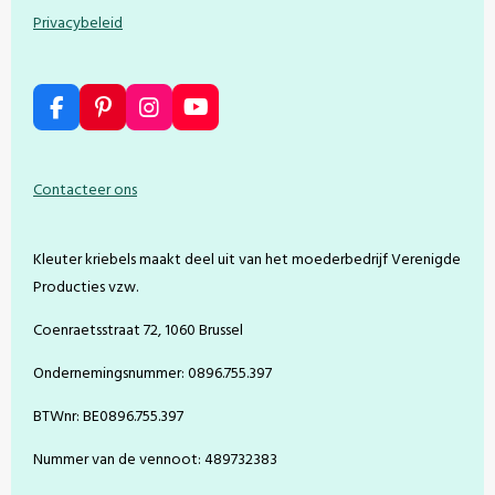
Privacybeleid
F
P
I
Y
a
i
n
o
c
n
s
u
e
t
t
T
Contacteer ons
b
e
a
u
o
r
g
b
o
e
r
e
Kleuter kriebels maakt deel uit van het moederbedrijf Verenigde
k
s
a
t
m
Producties vzw.
Coenraetsstraat 72, 1060 Brussel
Ondernemingsnummer: 0896.755.397
BTWnr: BE0896.755.397
Nummer van de vennoot: 489732383