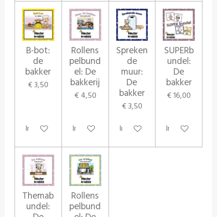
B-bot:
Rollens
Spreken
SUPERb
de
pelbund
de
undel:
bakker
el: De
muur:
De
bakkerij
De
bakker
€ 3,50
bakker
€ 4,50
€ 16,00
€ 3,50
In winkelwagen
In winkelwagen
In winkelwagen
In winkelwagen
Themab
Rollens
undel:
pelbund