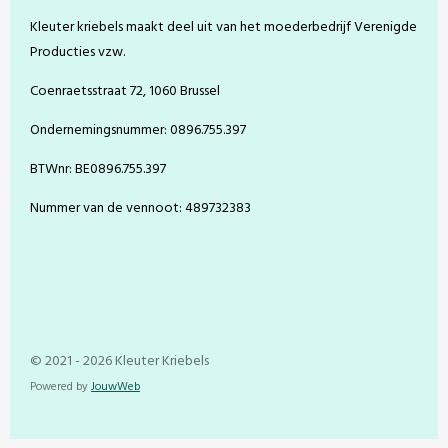
o
e
r
e
Kleuter kriebels maakt deel uit van het moederbedrijf Verenigde
k
s
a
t
m
Producties vzw.
Coenraetsstraat 72, 1060 Brussel
Ondernemingsnummer: 0896.755.397
BTWnr: BE0896.755.397
Nummer van de vennoot: 489732383
© 2021 - 2026 Kleuter Kriebels
Powered by
JouwWeb