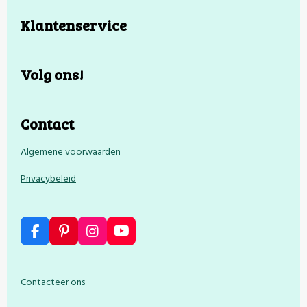
Klantenservice
Volg ons!
Contact
Algemene voorwaarden
Privacybeleid
F
P
I
Y
a
i
n
o
c
n
s
u
e
t
t
T
Contacteer ons
b
e
a
u
o
r
g
b