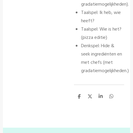
gradatiemogelijkheden).
Taalspel: Ik heb, wie
heeft?
Taalspel: Wie is het?
(pizza editie)
Denkspel: Hide &
seek ingrediënten en
met chefs (met
gradatiemogelijkheden.)
D
D
S
D
e
e
h
e
l
e
a
l
e
l
r
e
n
e
n