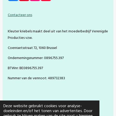
a
i
n
o
c
n
s
u
e
t
t
T
Contacteer ons
b
e
a
u
o
r
g
b
o
e
r
e
Kleuter kriebels maakt deel uit van het moederbedrijf Verenigde
k
s
a
t
m
Producties vzw.
Coenraetsstraat 72, 1060 Brussel
Ondernemingsnummer: 0896.755.397
BTWnr: BE0896.755.397
Nummer van de vennoot: 489732383
Deze website gebruikt cookies voor analyse-
doeleinden en/of het tonen van advertenties. Door