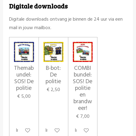
Digitale downloads
Digitale downloads ontvang je binnen de 24 uur via een
mail in jouw mailbox.
Themab
B-bot:
COMBI
undel:
De
bundel:
SOS! De
politie
SOS! De
politie
politie
€ 2,50
en
€ 5,00
brandw
eer!
€ 7,00
In winkelwagen
In winkelwagen
In winkelwagen