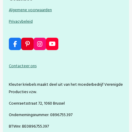
Algemene voorwaarden
Privacybeleid
F
P
I
Y
a
i
n
o
c
n
s
u
e
t
t
T
Contacteer ons
b
e
a
u
o
r
g
b
o
e
r
e
Kleuter kriebels maakt deel uit van het moederbedrijf Verenigde
k
s
a
t
m
Producties vzw.
Coenraetsstraat 72, 1060 Brussel
Ondernemingsnummer: 0896.755.397
BTWnr: BE0896.755.397