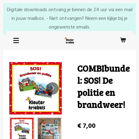
Ga
Digitale downloads ontvang je binnen de 24 uur via een mail
direct
in jouw mailbox. - Niet ontvangen? Neem een kijkje bij je
naar
ongewenste emails.
de
hoofdinhoud
COMBIbunde
l: SOS! De
politie en
brandweer!
€ 7,00