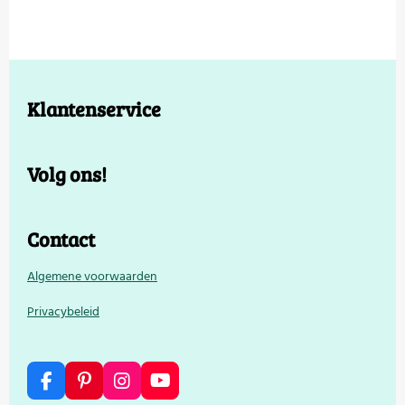
e
l
r
e
n
e
n
Klantenservice
Volg ons!
Contact
Algemene voorwaarden
Privacybeleid
F
P
I
Y
a
i
n
o