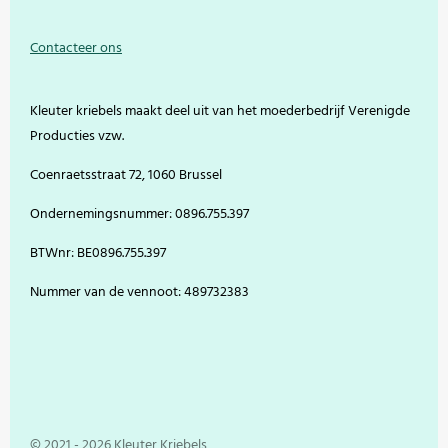
c
n
s
u
e
t
t
T
Contacteer ons
b
e
a
u
o
r
g
b
o
e
r
e
Kleuter kriebels maakt deel uit van het moederbedrijf Verenigde
k
s
a
t
m
Producties vzw.
Coenraetsstraat 72, 1060 Brussel
Ondernemingsnummer: 0896.755.397
BTWnr: BE0896.755.397
Nummer van de vennoot: 489732383
© 2021 - 2026 Kleuter Kriebels