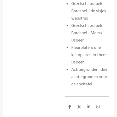
Gezelschapsspel:
Bordspel - de visjes
wedstrijd
Gezelschapsspel:
Bordspel - Mama
IJsbeer
Kleurplaten: drie
kleurplaten in thema
IJsbeer
Achtergronden: drie
achtergronden voor
de speltafel
D
D
S
D
e
e
h
e
l
e
a
l