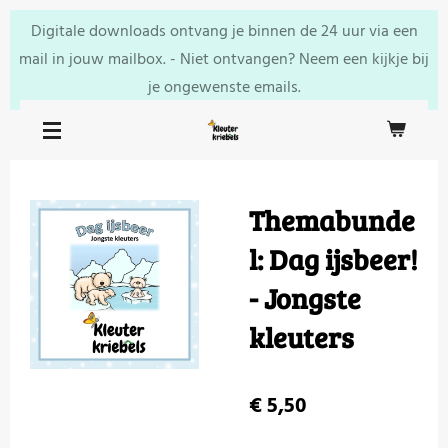
Ga
Digitale downloads ontvang je binnen de 24 uur via een
direct
mail in jouw mailbox. - Niet ontvangen? Neem een kijkje bij
naar
je ongewenste emails.
de
hoofdinhoud
Themabunde
l: Dag ijsbeer!
- Jongste
kleuters
€ 5,50