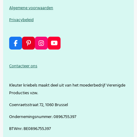
Algemene voorwaarden
Privacybeleid
F
P
I
Y
a
i
n
o
c
n
s
u
e
t
t
T
Contacteer ons
b
e
a
u
o
r
g
b
o
e
r
e
Kleuter kriebels maakt deel uit van het moederbedrijf Verenigde
k
s
a
t
m
Producties vzw.
Coenraetsstraat 72, 1060 Brussel
Ondernemingsnummer: 0896.755.397
BTWnr: BE0896.755.397