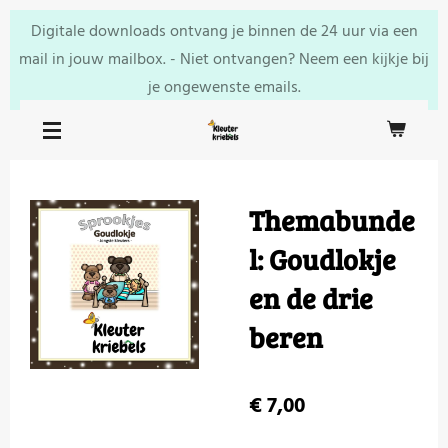
Ga
Digitale downloads ontvang je binnen de 24 uur via een
direct
mail in jouw mailbox. - Niet ontvangen? Neem een kijkje bij
naar
je ongewenste emails.
de
hoofdinhoud
Themabunde
l: Goudlokje
en de drie
beren
€ 7,00