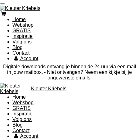
Ga
direct
naar
Home
de
Webshop
hoofdinhoud
GRATIS
Inspiratie
Volg ons
Blog
Contact
Account
Digitale downloads ontvang je binnen de 24 uur via een mail
in jouw mailbox. - Niet ontvangen? Neem een kijkje bij je
ongewenste emails.
Kleuter Kriebels
Home
Webshop
GRATIS
Inspiratie
Volg ons
Blog
Contact
Account