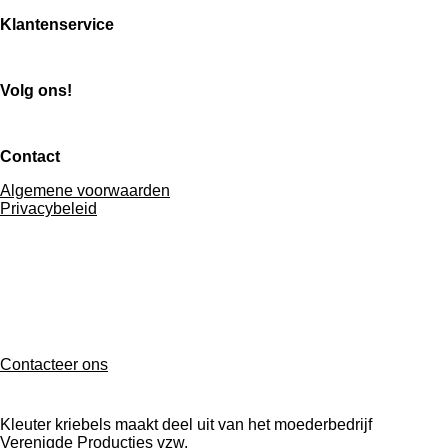
e
l
r
e
n
e
n
Klantenservice
Volg ons!
Contact
Algemene voorwaarden
Privacybeleid
F
P
I
Y
a
i
n
o
c
n
s
u
e
t
t
T
Contacteer ons
b
e
a
u
o
r
g
b
o
e
r
e
Kleuter kriebels maakt deel uit van het moederbedrijf
k
s
a
Verenigde Producties vzw.
t
m