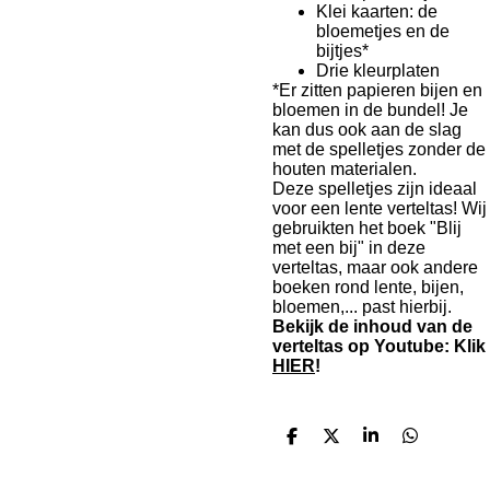
Klei kaarten: de
bloemetjes en de
bijtjes*
Drie kleurplaten
*Er zitten papieren bijen en
bloemen in de bundel! Je
kan dus ook aan de slag
met de spelletjes zonder de
houten materialen.
Deze spelletjes zijn ideaal
voor een lente verteltas! Wij
gebruikten het boek "Blij
met een bij" in deze
verteltas, maar ook andere
boeken rond lente, bijen,
bloemen,... past hierbij.
Bekijk de inhoud van de
verteltas op Youtube: Klik
HIER
!
D
D
S
D
e
e
h
e
l
e
a
l