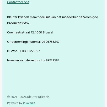
Contacteer ons
b
e
a
u
o
r
g
b
o
e
r
e
Kleuter kriebels maakt deel uit van het moederbedrijf Verenigde
k
s
a
t
m
Producties vzw.
Coenraetsstraat 72, 1060 Brussel
Ondernemingsnummer: 0896.755.397
BTWnr: BE0896.755.397
Nummer van de vennoot: 489732383
© 2021 - 2026 Kleuter Kriebels
Powered by
JouwWeb