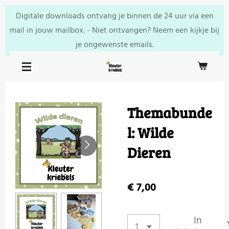
Ga
Digitale downloads ontvang je binnen de 24 uur via een
direct
mail in jouw mailbox. - Niet ontvangen? Neem een kijkje bij
naar
je ongewenste emails.
de
hoofdinhoud
Themabunde
l: Wilde
Dieren
€ 7,00
In