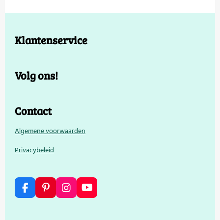
Klantenservice
Volg ons!
Contact
Algemene voorwaarden
Privacybeleid
F
P
I
Y
a
i
n
o
c
n
s
u
e
t
t
T