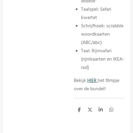
dobble
Taalspel: Safari
kwartet
Schrijfhoek: scrabble
woordkaarten
(ABC/abc)
Taal: Rijmsafari
(rijmkaarten en IKEA-
rad)
Bekijk
HIER
het filmpje
over de bundel!
D
D
S
D
e
e
h
e
l
e
a
l
e
l
r
e
n
e
n