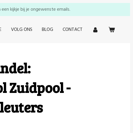
en kijkje bij je ongewenste emails.
E
VOLG ONS
BLOG
CONTACT
ndel:
 Zuidpool -
leuters