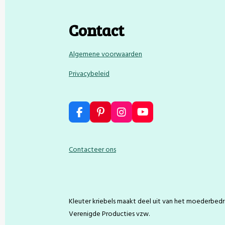
Contact
Algemene voorwaarden
Privacybeleid
F
P
I
Y
a
i
n
o
c
n
s
u
e
t
t
T
Contacteer ons
b
e
a
u
o
r
g
b
o
e
r
e
k
s
a
t
m
Kleuter kriebels maakt deel uit van het moederbedri
Verenigde Producties vzw.