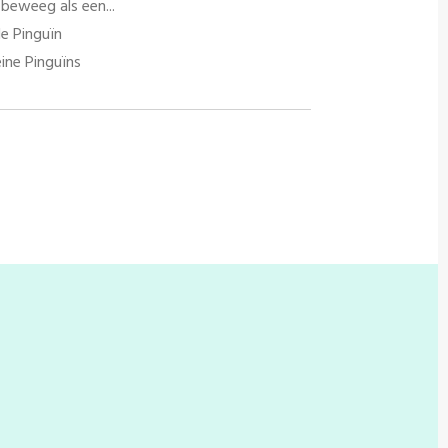
beweeg als een...
e Pinguïn
eine Pinguïns