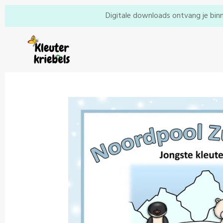
Ga
Digitale downloads ontvang je binn
direct
naar
de
hoofdinhoud