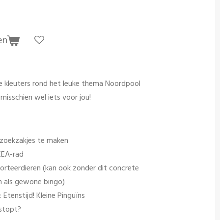
en
e kleuters rond het leuke thema Noordpool
misschien wel iets voor jou!
r zoekzakjes te maken
KEA-rad
orteerdieren (kan ook zonder dit concrete
n als gewone bingo)
 Etenstijd! Kleine Pinguïns
rstopt?