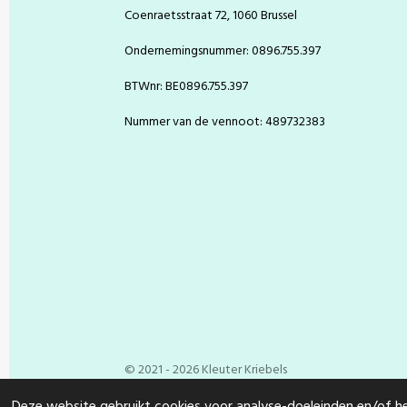
Coenraetsstraat 72, 1060 Brussel
Ondernemingsnummer: 0896.755.397
BTWnr: BE0896.755.397
Nummer van de vennoot: 489732383
© 2021 - 2026 Kleuter Kriebels