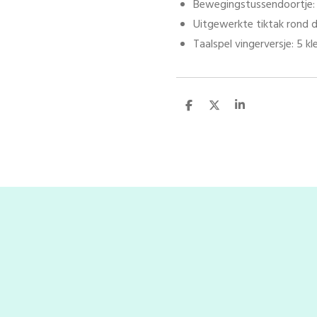
Bewegingstussendoortje: 
Uitgewerkte tiktak rond d
Taalspel vingerversje: 5 kl
D
D
S
e
e
h
l
e
a
e
l
r
n
e