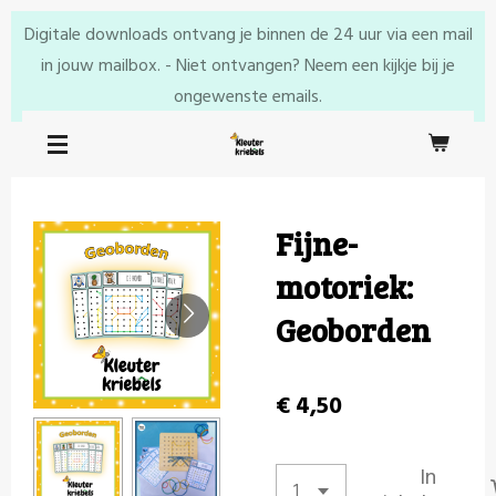
Ga
Digitale downloads ontvang je binnen de 24 uur via een mail
direct
in jouw mailbox. - Niet ontvangen? Neem een kijkje bij je
naar
ongewenste emails.
de
hoofdinhoud
Fijne-
motoriek:
Geoborden
€ 4,50
In