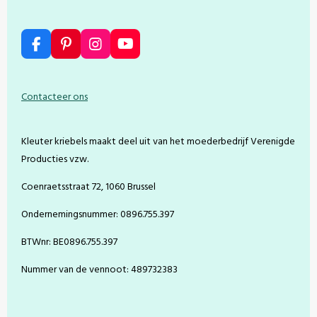
F
P
I
Y
a
i
n
o
c
n
s
u
e
t
t
T
Contacteer ons
b
e
a
u
o
r
g
b
o
e
r
e
Kleuter kriebels maakt deel uit van het moederbedrijf Verenigde
k
s
a
t
m
Producties vzw.
Coenraetsstraat 72, 1060 Brussel
Ondernemingsnummer: 0896.755.397
BTWnr: BE0896.755.397
Nummer van de vennoot: 489732383