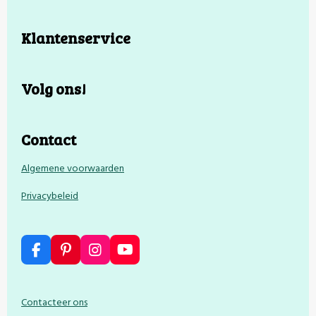
Klantenservice
Volg ons!
Contact
Algemene voorwaarden
Privacybeleid
F
P
I
Y
a
i
n
o
c
n
s
u
e
t
t
T
Contacteer ons
b
e
a
u