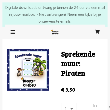
Ga
Digitale downloads ontvang je binnen de 24 uur via een mail
direct
in jouw mailbox. - Niet ontvangen? Neem een kijkje bij je
naar
ongewenste emails.
de
hoofdinhoud
Sprekende
muur:
Piraten
€ 3,50
In