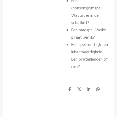
Een
(nonsens)rijmspel:
Wat zit er in de
schatkist?
Een raadspel: Welke
piraat ben ik?
Een spel rond kijk- en
luistervaardigheid:
Een piratenleugen of
niet?
D
D
S
D
e
e
h
e
l
e
a
l
e
l
r
e
n
e
n