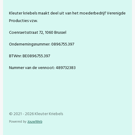
o
r
g
b
o
e
r
e
Kleuter kriebels maakt deel uit van het moederbedrijf Verenigde
k
s
a
t
m
Producties vzw.
Coenraetsstraat 72, 1060 Brussel
Ondernemingsnummer: 0896.755.397
BTWnr: BE0896.755.397
Nummer van de vennoot: 489732383
© 2021 - 2026 Kleuter Kriebels
Powered by
JouwWeb