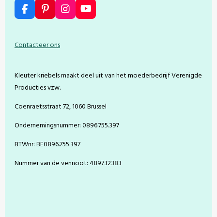
F
P
I
Y
a
i
n
o
c
n
s
u
e
t
t
T
Contacteer ons
b
e
a
u
o
r
g
b
o
e
r
e
Kleuter kriebels maakt deel uit van het moederbedrijf Verenigde
k
s
a
t
m
Producties vzw.
Coenraetsstraat 72, 1060 Brussel
Ondernemingsnummer: 0896.755.397
BTWnr: BE0896.755.397
Nummer van de vennoot: 489732383