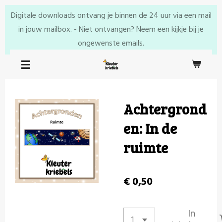
Ga
Digitale downloads ontvang je binnen de 24 uur via een mail
direct
in jouw mailbox. - Niet ontvangen? Neem een kijkje bij je
naar
ongewenste emails.
de
hoofdinhoud
Achtergrond
en: In de
ruimte
€ 0,50
In