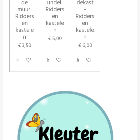
de
undel:
dekast
muur:
Ridders
-
Ridders
en
Ridders
en
kastele
en
kastele
n
kastele
n
n
€ 5,00
€ 3,50
€ 6,00
In winkelwagen
In winkelwagen
In winkelwagen