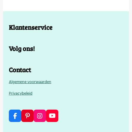
Klantenservice
Volg ons!
Contact
Algemene voorwaarden
Privacybeleid
F
P
I
Y
a
i
n
o
c
n
s
u