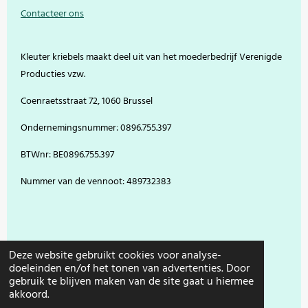
e
t
t
T
Contacteer ons
b
e
a
u
o
r
g
b
o
e
r
e
Kleuter kriebels maakt deel uit van het moederbedrijf Verenigde
k
s
a
t
m
Producties vzw.
Coenraetsstraat 72, 1060 Brussel
Ondernemingsnummer: 0896.755.397
BTWnr: BE0896.755.397
Nummer van de vennoot: 489732383
Deze website gebruikt cookies voor analyse-
doeleinden en/of het tonen van advertenties. Door
gebruik te blijven maken van de site gaat u hiermee
© 2021 - 2026 Kleuter Kriebels
akkoord.
Powered by
JouwWeb