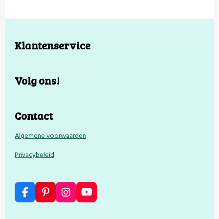
Klantenservice
Volg ons!
Contact
Algemene voorwaarden
Privacybeleid
F
P
I
Y
a
i
n
o
c
n
s
u