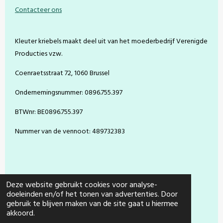
e
t
t
T
Contacteer ons
b
e
a
u
o
r
g
b
o
e
r
e
Kleuter kriebels maakt deel uit van het moederbedrijf Verenigde
k
s
a
t
m
Producties vzw.
Coenraetsstraat 72, 1060 Brussel
Ondernemingsnummer: 0896.755.397
BTWnr: BE0896.755.397
Nummer van de vennoot: 489732383
Deze website gebruikt cookies voor analyse-
doeleinden en/of het tonen van advertenties. Door
gebruik te blijven maken van de site gaat u hiermee
© 2021 - 2026 Kleuter Kriebels
akkoord.
Powered by
JouwWeb