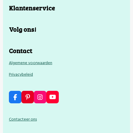
Klantenservice
Volg ons!
Contact
Algemene voorwaarden
Privacybeleid
F
P
I
Y
a
i
n
o
c
n
s
u
e
t
t
T
Contacteer ons
b
e
a
u
o
r
g
b