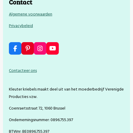
Contact
Algemene voorwaarden
Privacybeleid
F
P
I
Y
a
i
n
o
c
n
s
u
e
t
t
T
Contacteer ons
b
e
a
u
o
r
g
b
o
e
r
e
Kleuter kriebels maakt deel uit van het moederbedrijf Verenigde
k
s
a
t
m
Producties vzw.
Coenraetsstraat 72, 1060 Brussel
Ondernemingsnummer: 0896.755.397
BTWnr: BE0896.755.397