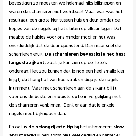
bevestigen zo moesten we helemaal niks bijknippen en
waren de scharnieren niet zichtbaar! Maar was was het
resultaat: een grote kier tussen huis en deur omdat de
kopjes van de nagels bij het sluiten op elkaar lagen. Dat
maakte de huisjes voor ons minder mooi en het was
overduidelijk dat de deur openstond. Dan maar snel die
scharnieren eruit.
De scharnieren bevestig je het best
langs de zijkant
, zoals je kan zien op de foto's
onderaan. Het zou kunnen dat je nog een heel smalle kier
krijgt, dat hangt af van hoe strak en diep je de nagels
intimmert. Maar met scharnieren aan de zijkant blijft
voor ons de beste en mooiste optie in vergelijking met
de scharnieren vanbinnen. Denk er aan dat je enkele
nagels moet bijknippen dan.
En ook is
de belangrijkste tip
bij het intimmeren:
slow
and steady!
Ik heb soms niet veel geduld en hamer er