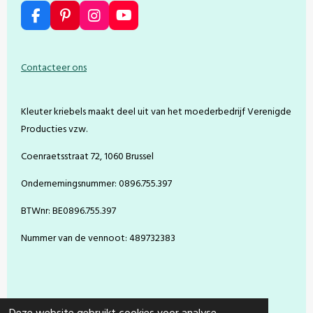
F
P
I
Y
a
i
n
o
c
n
s
u
e
t
t
T
Contacteer ons
b
e
a
u
o
r
g
b
o
e
r
e
Kleuter kriebels maakt deel uit van het moederbedrijf Verenigde
k
s
a
t
m
Producties vzw.
Coenraetsstraat 72, 1060 Brussel
Ondernemingsnummer: 0896.755.397
BTWnr: BE0896.755.397
Nummer van de vennoot: 489732383