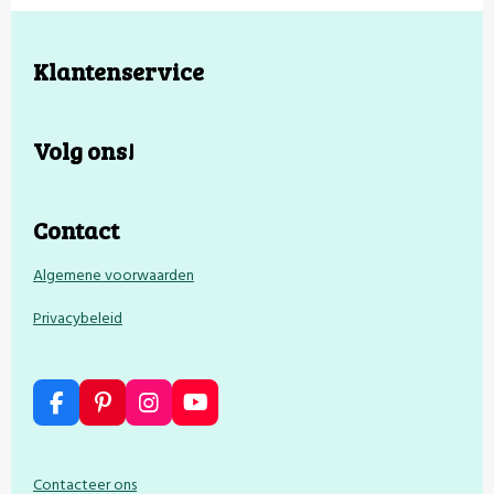
Klantenservice
Volg ons!
Contact
Algemene voorwaarden
Privacybeleid
F
P
I
Y
a
i
n
o
c
n
s
u
e
t
t
T
Contacteer ons