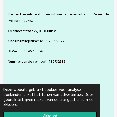
b
e
a
u
o
r
g
b
o
e
r
e
Kleuter kriebels maakt deel uit van het moederbedrijf Verenigde
k
s
a
t
m
Producties vzw.
Coenraetsstraat 72, 1060 Brussel
Ondernemingsnummer: 0896.755.397
BTWnr: BE0896.755.397
Nummer van de vennoot: 489732383
Deze website gebruikt cookies voor analyse-
doeleinden en/of het tonen van advertenties. Door
gebruik te blijven maken van de site gaat u hiermee
© 2021 - 2026 Kleuter Kriebels
akkoord.
Powered by
JouwWeb
Akkoord