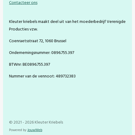
Contacteer ons
b
e
a
u
o
r
g
b
o
e
r
e
Kleuter kriebels maakt deel uit van het moederbedrijf Verenigde
k
s
a
t
m
Producties vzw.
Coenraetsstraat 72, 1060 Brussel
Ondernemingsnummer: 0896.755.397
BTWnr: BE0896.755.397
Nummer van de vennoot: 489732383
© 2021 - 2026 Kleuter Kriebels
Powered by
JouwWeb