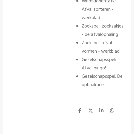
Wereldoriëntatie:
Afval sorteren -
werkblad
Zoekspel: zoekzakjes
- de afvalophaling
Zoekspel: afval
vormen - werkblad
Gezelschapsspel:
Afval bingo!
Gezelschapsspel: De
ophaalrace
D
D
S
D
e
e
h
e
l
e
a
l
e
l
r
e
n
e
n