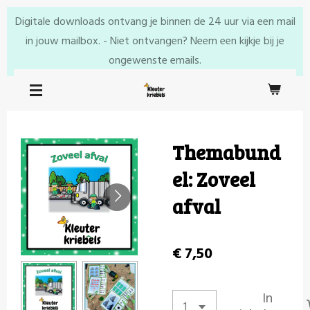
Ga
Digitale downloads ontvang je binnen de 24 uur via een mail
direct
in jouw mailbox. - Niet ontvangen? Neem een kijkje bij je
naar
ongewenste emails.
de
hoofdinhoud
Themabund
el: Zoveel
afval
€ 7,50
In