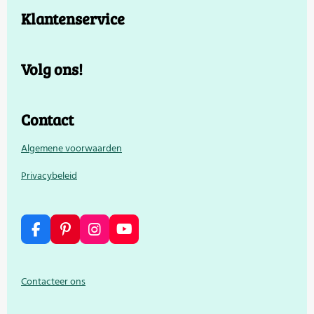
Klantenservice
Volg ons!
Contact
Algemene voorwaarden
Privacybeleid
F
P
I
Y
a
i
n
o
c
n
s
u
e
t
t
T
Contacteer ons
b
e
a
u
o
r
g
b