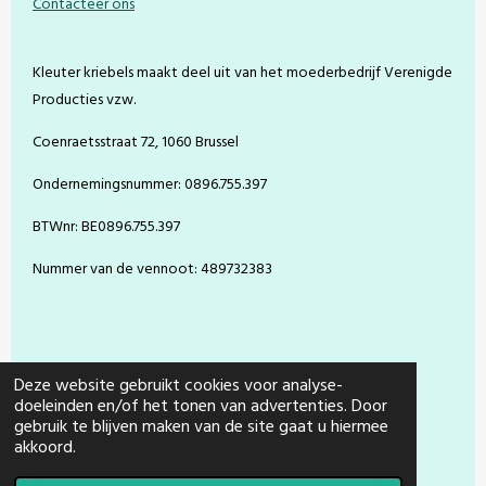
Contacteer ons
b
e
a
u
o
r
g
b
o
e
r
e
Kleuter kriebels maakt deel uit van het moederbedrijf Verenigde
k
s
a
t
m
Producties vzw.
Coenraetsstraat 72, 1060 Brussel
Ondernemingsnummer: 0896.755.397
BTWnr: BE0896.755.397
Nummer van de vennoot: 489732383
Deze website gebruikt cookies voor analyse-
doeleinden en/of het tonen van advertenties. Door
gebruik te blijven maken van de site gaat u hiermee
© 2021 - 2026 Kleuter Kriebels
akkoord.
Powered by
JouwWeb