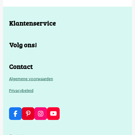
Klantenservice
Volg ons!
Contact
Algemene voorwaarden
Privacybeleid
F
P
I
Y
a
i
n
o
c
n
s
u
e
t
t
T